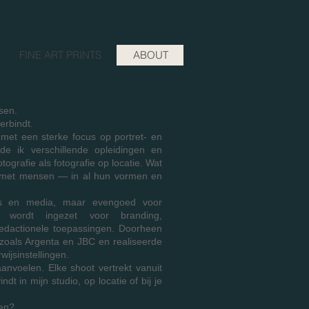
FINE ART PRINTS
ABOUT
sen.
erbindt.
, met een sterke focus op portret- en
gde ik verschillende opleidingen en
ografie als fotografie op locatie. Wat
ken met mensen — in al hun vormen en
ties en media, maar evengoed voor
k wordt ingezet voor branding,
redactionele toepassingen. Doorheen
 zoals Argenta en JBC en realiseerde
wijsinstellingen.
aanvoelen. Elke shoot vertrekt vanuit
t in mijn studio, op locatie of bij je
ken?