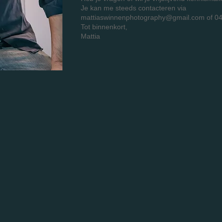
Je kan me steeds contacteren via
mattiaswinnenphotography@gmail.com of 04
Tot binnenkort,
Mattia