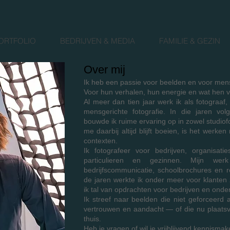
ORTFOLIO
BEDRIJVEN & MEDIA
FAMILIE & GEZIN
Over mij
Ik heb een passie voor beelden en voor men
Voor hun verhalen, hun energie en wat hen v
Al meer dan tien jaar werk ik als fotograaf
mensgerichte fotografie. In die jaren vol
bouwde ik ruime ervaring op in zowel studiofot
me daarbij altijd blijft boeien, is het wer
contexten.
Ik fotografeer voor bedrijven, organisa
particulieren en gezinnen. Mijn wer
bedrijfscommunicatie, schoolbrochures en 
de jaren werkte ik onder meer voor klanten
ik tal van opdrachten voor bedrijven en onder
Ik streef naar beelden die niet geforceerd 
vertrouwen en aandacht — of die nu plaatsvind
thuis.
Heb je vragen of wil je vrijblijvend kennisma