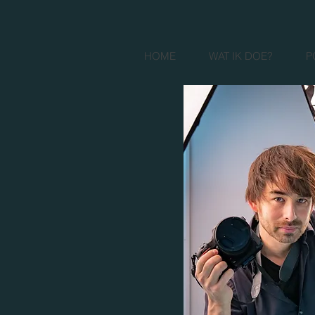
HOME
WAT IK DOE?
P